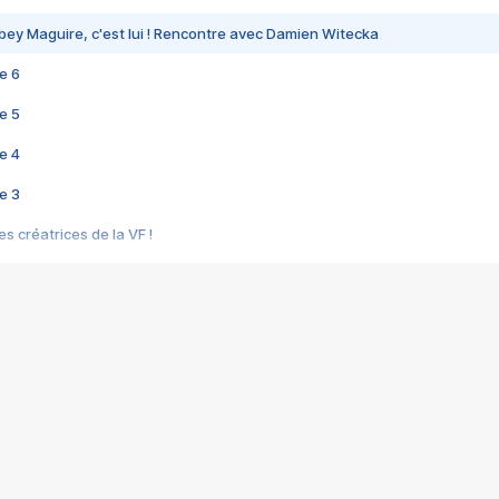
bey Maguire, c'est lui ! Rencontre avec Damien Witecka
e 6
e 5
e 4
e 3
s créatrices de la VF !
e 2
e 1
e Mektoub My Love arrive enfin ! Rencontre avec Shaïn Boumedine et Sal
i : après Toni en famille
elle réalise le bouleversant Dites lui que je l'aime
ais ! Rencontre autour de Vie privée de Rebecca Zlotowski